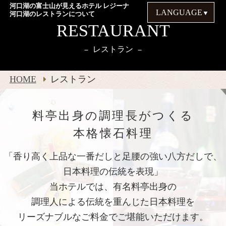
河口湖の富士山が見えるホテル レジーナ
LANGUAGE
河口湖のレストランについて
RESTAURANT
レストラン
HOME
レストラン
料亭出身の調理長がつくる
本格懐石料理
「香り高く上品な一番だしと足腰の強い八方だしで、
日本料理の伝統を表現」
当ホテルでは、有名料亭出身の
調理人による伝統を重んじた日本料理を
リーズナブルなご料金でご堪能いただけます。