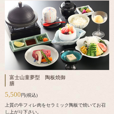
富士山童夢型 陶板焼御
膳
5,500
円(税込)
上質の牛フィレ肉をセラミック陶板で焼いてお召
し上がり下さい。