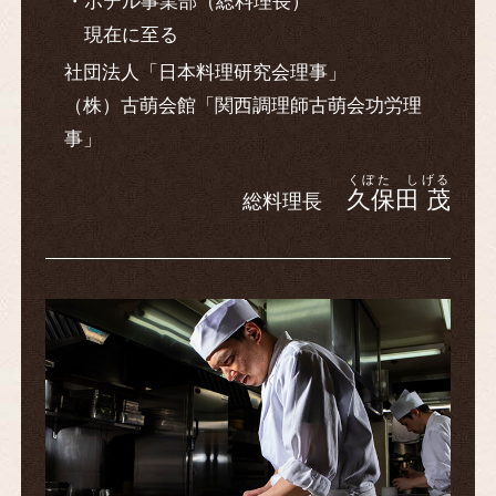
ホテル事業部（総料理長）
現在に至る
社団法人「日本料理研究会理事」
（株）古萌会館「関西調理師古萌会功労理
事」
くぼた しげる
久保田 茂
総料理長