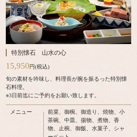
特別懐石 山水の心
15,950
円(税込)
旬の素材を吟味し、料理長が腕を振るった特別懐
石料理。
※3日前迄にご予約をお願い致します。
メニュー
前菜、御椀、御造り、焼物、小
茶碗、中皿、揚物、煮物、香
物、止椀、御飯、水菓子、シャ
ーベット