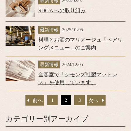
最新情報
2025/02/07
SDGｓへの取り組み
最新情報
2025/01/05
料理とお酒のマリアージュ「ペアリ
ングメニュー」のご案内
最新情報
2024/12/05
全客室で「シモンズ社製マットレ
ス」を使用しています。
1
2
3
前へ
次へ
カテゴリー別アーカイブ