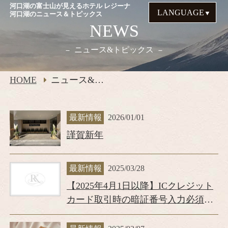
河口湖の富士山が見えるホテル レジーナ
LANGUAGE
河口湖のニュース＆トピックス
NEWS
ニュース&トピックス
HOME
ニュース&トピックス
最新情報
2026/01/01
謹賀新年
最新情報
2025/03/28
【2025年4月1日以降】ICクレジット
カード取引時の暗証番号入力必須に
ついて