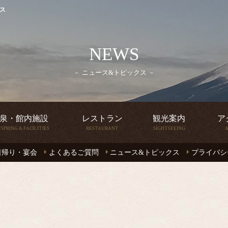
ス
泉・館内施設
レストラン
観光案内
ア
SPRING & FACILITIES
RESTAURANT
SIGHTSEEING
A
NEWS
ニュース&トピックス
泉・館内施設
レストラン
観光案内
ア
SPRING & FACILITIES
RESTAURANT
SIGHTSEEING
A
日帰り・宴会
よくあるご質問
ニュース&トピックス
プライバシ