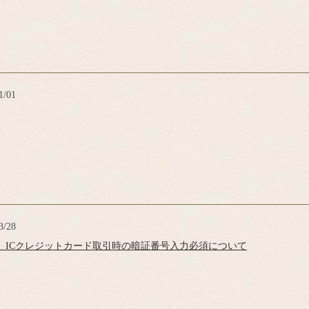
1/01
3/28
以降】ICクレジットカード取引時の暗証番号入力必須について