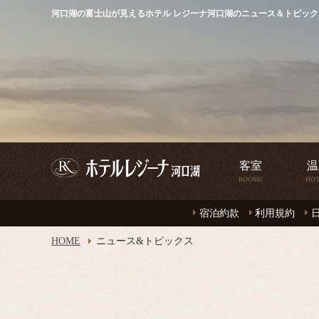
河口湖の富士山が見えるホテル レジーナ河口湖のニュース＆トピック
客室
温
ROOMS
HOT
客室
温
ROOMS
HOT
宿泊約款
利用規約
HOME
ニュース&トピックス